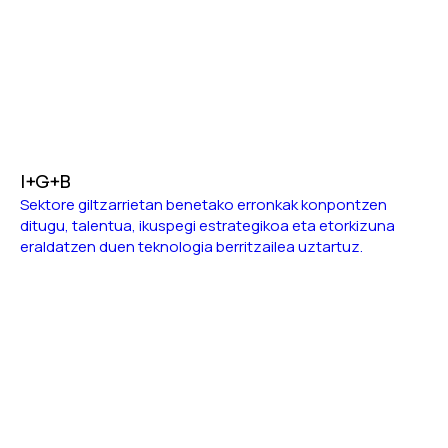
I+G+B
Sektore giltzarrietan benetako erronkak konpontzen
ditugu, talentua, ikuspegi estrategikoa eta etorkizuna
eraldatzen duen teknologia berritzailea uztartuz.