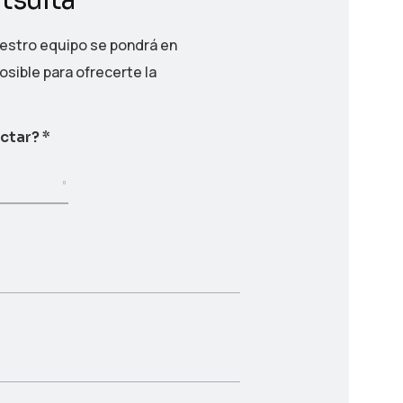
ntsulta
uestro equipo se pondrá en
osible para ofrecerte la
actar?
*