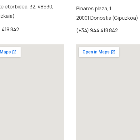
e etorbidea, 32, 48930,
Pinares plaza, 1
izkaia)
20001 Donostia (Gipuzkoa)
 418 842
(+34) 944 418 842