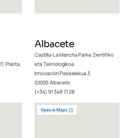
Albacete
Castilla-La Mancha Parke Zientifiko
1, Planta
eta Teknologikoa
Innovación Pasealekua 3,
02006 Albacete
(+34) 91 348 71 28