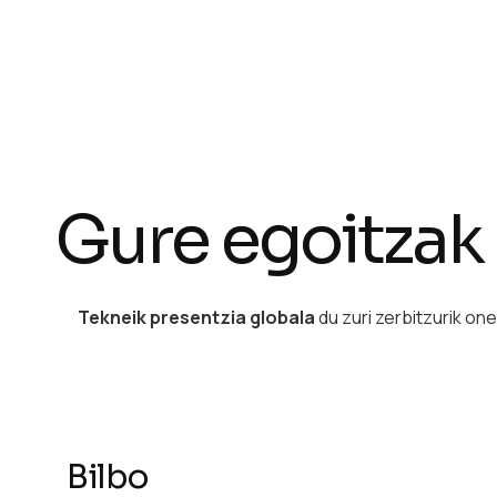
Gure egoitzak
Tekneik
presentzia globala
du zuri zerbitzurik one
Bilbo