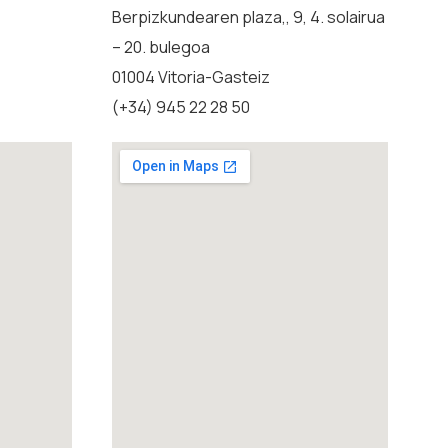
Berpizkundearen plaza,, 9, 4. solairua
– 20. bulegoa
01004 Vitoria-Gasteiz
(+34) 945 22 28 50