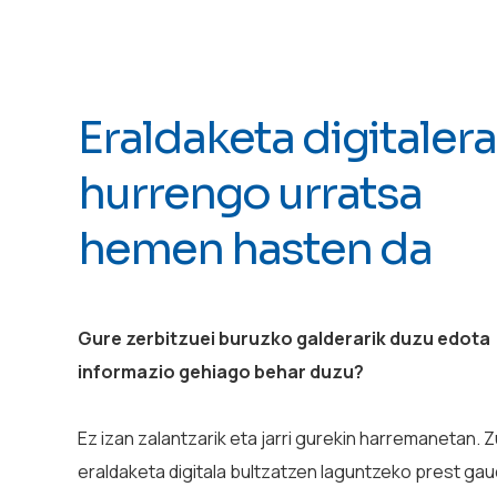
Eraldaketa digitaler
hurrengo urratsa
hemen hasten da
Gure zerbitzuei buruzko galderarik duzu edota
informazio gehiago behar duzu?
Ez izan zalantzarik eta jarri gurekin harremanetan. 
eraldaketa digitala bultzatzen laguntzeko prest gau