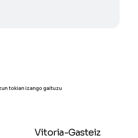
zun tokian izango gaituzu
Vitoria-Gasteiz