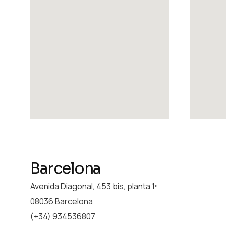
Barcelona
Avenida Diagonal, 453 bis, planta 1º
08036 Barcelona
(+34) 934536807