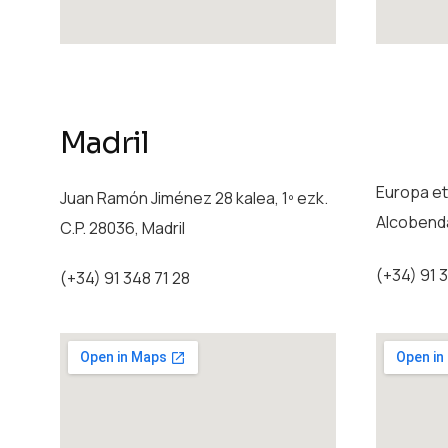
Madril
Europa et
Juan Ramón Jiménez 28 kalea, 1º ezk.
Alcobenda
C.P. 28036, Madril
(+34) 91 
(+34) 91 348 71 28