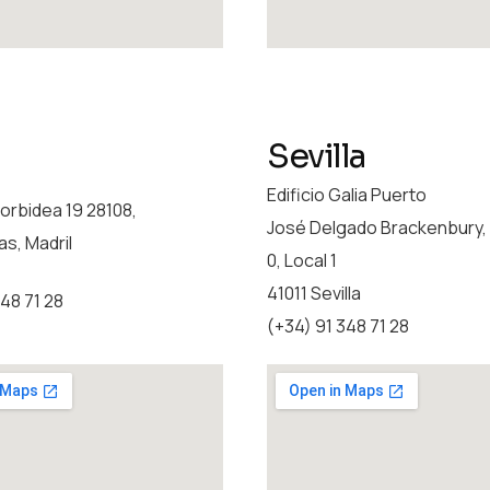
Sevilla
Edificio Galia Puerto
orbidea 19 28108,
José Delgado Brackenbury, 1
s, Madril
0, Local 1
41011 Sevilla
348 71 28
(+34) 91 348 71 28