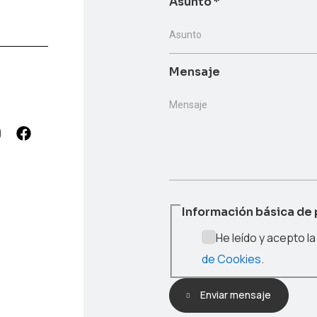
Asunto
*
Asunto
Mensaje
Mensaje
Información básica de
He leído y acepto l
de Cookies
.
Enviar mensaje