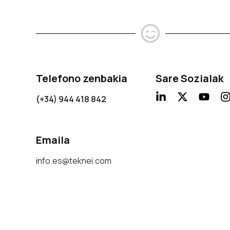
Telefono zenbakia
Sare Sozialak
(+34) 944 418 842
Emaila
info.es@teknei.com