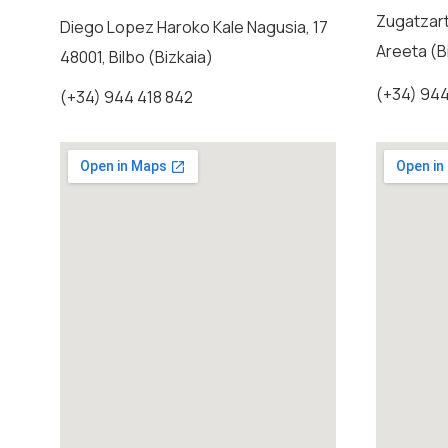
Zugatzart
Diego Lopez Haroko Kale Nagusia, 17
Areeta (B
48001, Bilbo (Bizkaia)
(+34) 944
(+34) 944 418 842