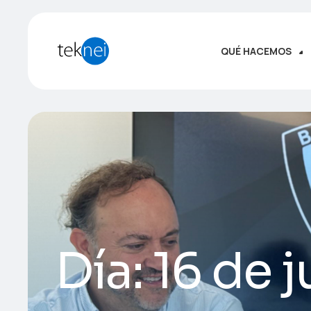
QUÉ HACEMOS
Día:
16 de j