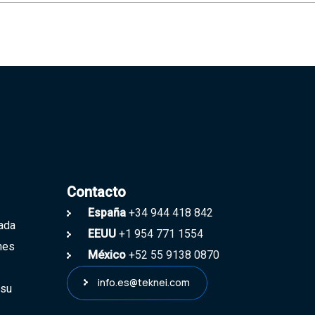
Contacto
España
+34 944 418 842
zada
EEUU
+1 954 771 1554
ones
México
+52 55 9138 0870
info.es@teknei.com
 su