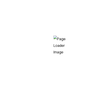
Automatización de procesos:
cambiar para crecer
LEER MÁS
Previous
1
2
3
4
Empresa líder en el sector tecnológico,