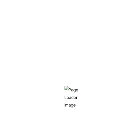
evento «Un uso inteligente del dato para un
reporting efectivo» en la Torre Iberdrola de
Bilbao. En él contamos con la participación de
Datua, Universidad de Deusto y Eroski, quienes
nos
Teknei
LEER MÁS
03/02/2022
Álvaro Torralbo
Teknei supera la primera fase
de los Premios para el