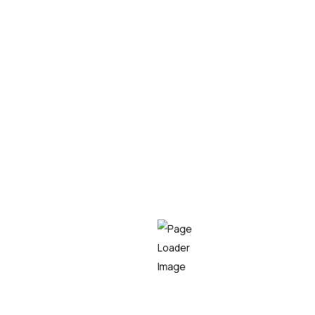
02/07/2025
Susana Garcia
Negozio digitalen
aholkularitza
Teknein erakundeei ingurune digitalean murgiltzen
laguntzen diegu, ikuspegi estrategikoa,
esperientzien diseinua, teknologia eta marketina
uztartuz. Negozio digitaleko aholkularitzaren gure
ikuspegia benetako inpaktu bat sortzera
bideratuta dago: ikusgarritasun, konbertsio eta
fidelizazio handiagoa. Gure bezeroei eraldaketa-
prozesu osoan laguntzen diegu, markaren
definiziotik plataforma digitalak