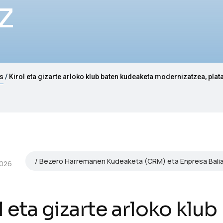
z
es
Kirol eta gizarte arloko klub baten kudeaketa modernizatzea, plat
Bezero Harremanen Kudeaketa (CRM) eta Enpresa Baliab
026
l eta gizarte arloko klu