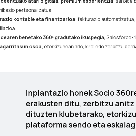
deentzako atari digitala, premium esperientzia
: sarbide 
ikazio pertsonalizatua.
razio kontable eta finantzarioa
: fakturazio automatizatua
liazioa.
idearen benetako 360º gradutako ikuspegia,
Salesforce-ri
agarritasun osoa,
etorkizunean arlo, kirol edo zerbitzu berr
Inplantazio honek Socio 360
erakusten ditu, zerbitzu anitz
dituzten klubetarako, etorki
plataforma sendo eta eskalaga