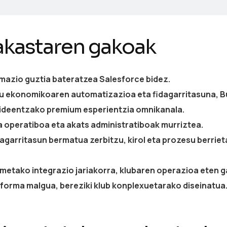
akastaren gakoak
rmazio guztia bateratzea
Salesforce
bidez.
u ekonomikoaren automatizazioa eta fidagarritasuna,
B
ideentzako premium
esperientzia omnikanala.
 operatiboa eta akats administratiboak murriztea.
lagarritasun bermatua
zerbitzu, kirol eta prozesu berrie
metako integrazio jariakorra, klubaren operazioa eten g
aforma malgua
, bereziki klub konplexuetarako diseinatua