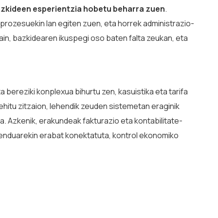
zkideen esperientzia hobetu beharra zuen
.
rozesuekin lan egiten zuen, eta horrek administrazio-
ain, bazkidearen ikuspegi oso baten falta zeukan, eta
ereziki konplexua bihurtu zen, kasuistika eta tarifa
gehitu zitzaion, lehendik zeuden sistemetan eraginik
. Azkenik, erakundeak fakturazio eta kontabilitate-
enduarekin erabat konektatuta, kontrol ekonomiko