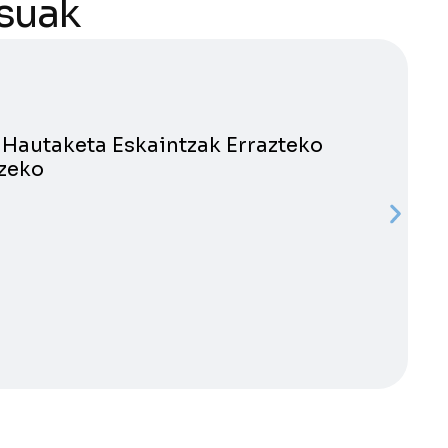
asuak
Hautaketa Eskaintzak Errazteko
tzeko