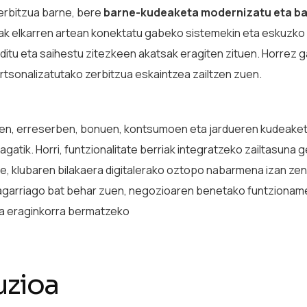
erbitzua barne, bere
barne-kudeaketa modernizatu eta ba
k elkarren artean konektatu gabeko sistemekin eta eskuzko p
ditu eta saihestu zitezkeen akatsak eragiten zituen. Horrez g
rtsonalizatutako zerbitzua eskaintzea zailtzen zuen.
oen, erreserben, bonuen, kontsumoen eta jardueren kudeaketa b
gatik. Horri, funtzionalitate berriak integratzeko zailtasuna 
e, klubaren bilakaera digitalerako oztopo nabarmena izan zena
agarriago bat behar zuen, negozioaren benetako funtzionam
a eraginkorra bermatzeko
uzioa