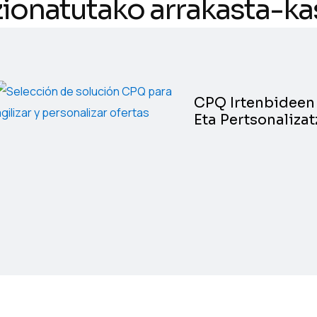
zionatutako arrakasta-k
CPQ Irtenbideen 
Eta Pertsonaliza