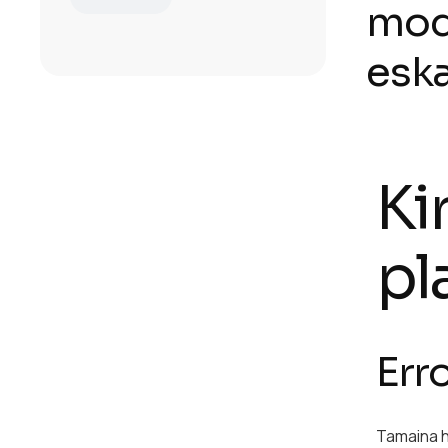
mode
eska
Ki
pl
Err
Tamaina ha