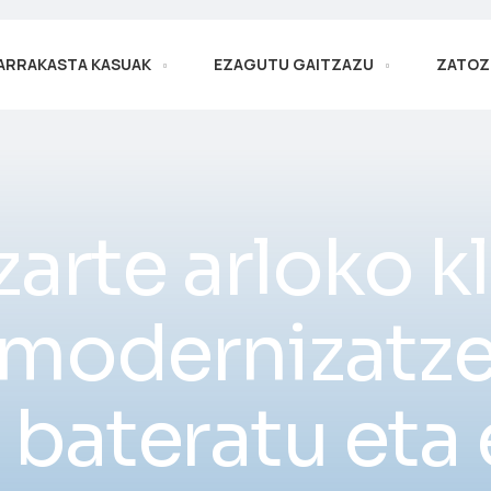
ARRAKASTA KASUAK
EZAGUTU GAITZAZU
ZATOZ
izarte arloko 
modernizatze
bateratu eta 