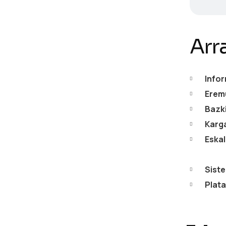
Arr
Info
Erem
Bazk
Karga
Eska
Siste
Plat