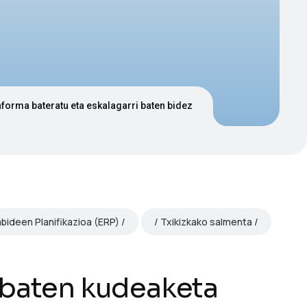
aforma bateratu eta eskalagarri baten bidez
ideen Planifikazioa (ERP)
Txikizkako salmenta
b baten kudeaketa