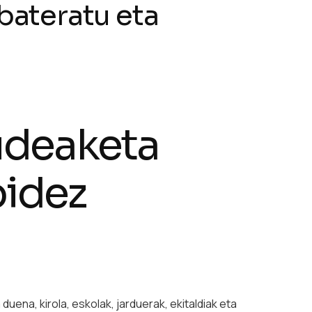
bateratu eta
udeaketa
bidez
uena, kirola, eskolak, jarduerak, ekitaldiak eta