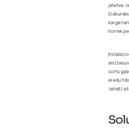
jatetxe-z
Erakundea
karga han
horrek pe
Instalazi
aniztasuna
sortu gab
eredu fid
zehatz et
Sol