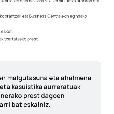
bakarra, erreserba azkarrak, zerbitzuen historikoa eta
, kobrantzak eta Business Centralekin egindako
 esker.
iak txertatzeko prest.
ren malgutasuna eta ahalmena
 eta kasuistika aurreratuak
zunerako prest dagoen
rri bat eskainiz.