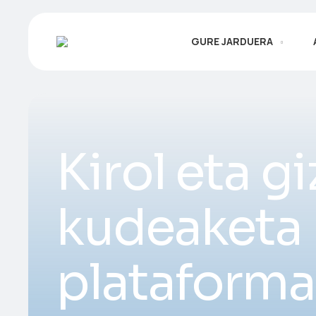
GURE JARDUERA
Kirol eta g
kudeaketa 
plataforma 