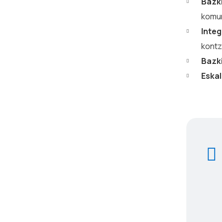
Bazki
komun
Integ
kontzi
Bazk
Eskal