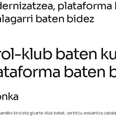
rnizatzea, plataforma 
lagarri baten bidez
rol-klub baten k
ataforma baten 
onka
ndiko kirol eta gizarte-klub batek, zerbitzu-eskaintza zabala d