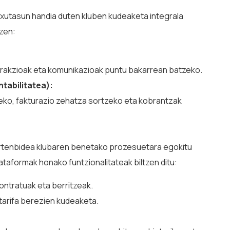
xutasun handia duten kluben kudeaketa integrala
 zen:
terakzioak eta komunikazioak puntu bakarrean batzeko.
tabilitatea):
ko, fakturazio zehatza sortzeko eta kobrantzak
, irtenbidea klubaren benetako prozesuetara egokitu
taformak honako funtzionalitateak biltzen ditu:
kontratuak eta berritzeak.
tarifa berezien kudeaketa.