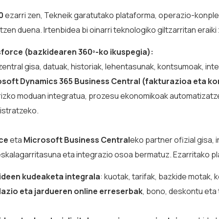
0
ezarri zen, Tekneik garatutako plataforma, operazio-konple
tzen duena. Irtenbidea bi oinarri teknologiko giltzarritan eraiki
force (bazkidearen 360º-ko ikuspegia):
entral gisa, datuak, historiak, lehentasunak, kontsumoak, in
soft Dynamics 365 Business Central (fakturazioa eta kon
rizko moduan integratua, prozesu ekonomikoak automatizatze
istratzeko.
rce
eta
Microsoft Business Central
eko partner ofizial gisa
skalagarritasuna eta integrazio osoa bermatuz. Ezarritako pla
ideen kudeaketa integrala
: kuotak, tarifak, bazkide motak, 
lazio eta jardueren online erreserbak
, bono, deskontu eta 