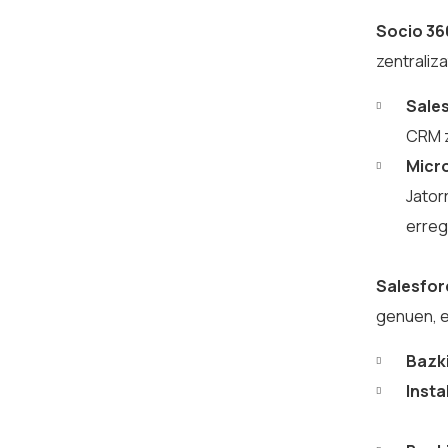
Socio 36
zentraliza
Sales
CRM z
Micro
Jator
erreg
Salesfo
genuen, e
Bazk
Insta