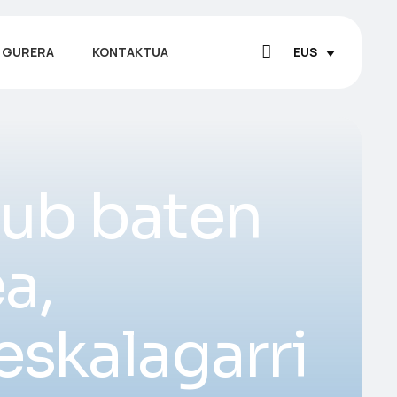
 GURERA
KONTAKTUA
EUS
klub baten
a,
eskalagarri