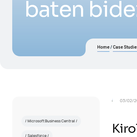
baten bide
Home
Case Studi
03/02/2
Microsoft Business Central
Kiro
Salesforce