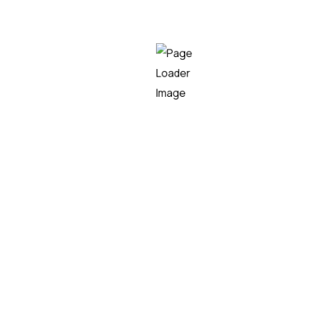
Diseño de arquitectura 
Desarrollo de sistemas d
Implementación de dete
Creación de sistemas d
Desarrollo de agentes in
Diseño de chatbots
orien
Reconocimiento de emo
Auditorías automáticas 
Entidad
TEKNEI DIGITAL