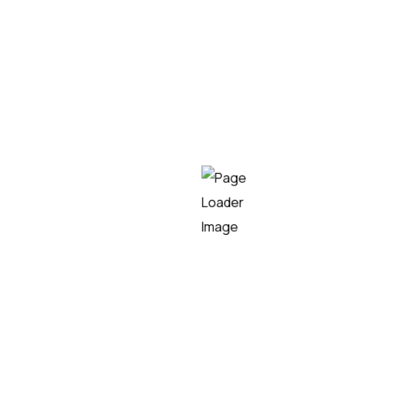
de distintas fuentes
.
Diseño de servicios de
acceso controlado para
profesionales sanitarios
.
Aplicación de
criterios de privacidad,
confidencialidad y trazabilidad</ strong>
sobre los datos sensibles.
Entidad
Teknei Information Technology S.L.U
Programa
Programa de apoyo a la I+D Empresarial Hazitek