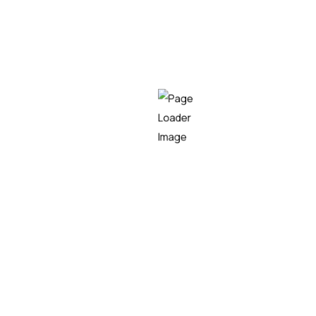
valor de la automatización de procesos manuales
y repetitivos. Podemos recurrir también a
soluciones RPA para solucionar problemas de
integración de información.
LEER MÁS
Empresa líder en el sector tecnológico,
especializada en consultoría IT, desarrollo de