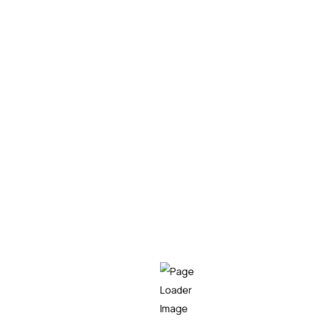
¿qué tareas de tu empresa
puedes automatizar con RPA?
Te contamos a qué tareas de tu empresa se
puede aplicar la automatización de procesos.
LEER MÁS
Empresa líder en el sector tecnológico,