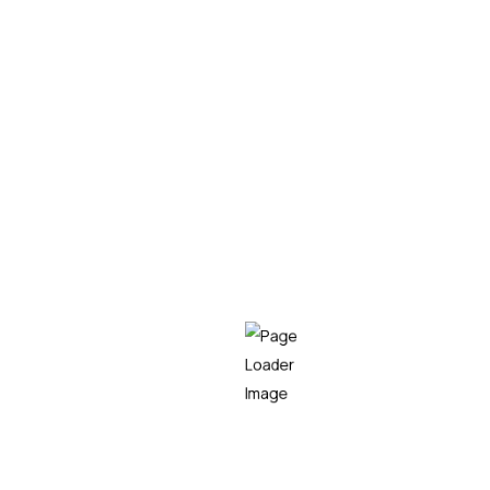
sector turismo
LEER MÁS
Empresa líder en el sector tecnológico,
especializada en consultoría IT, desarrollo de
software y soluciones innovadoras,
capaz de
transformar
los procesos tecnológicos de las
organizaciones, maximizando su eficiencia y
competitividad.