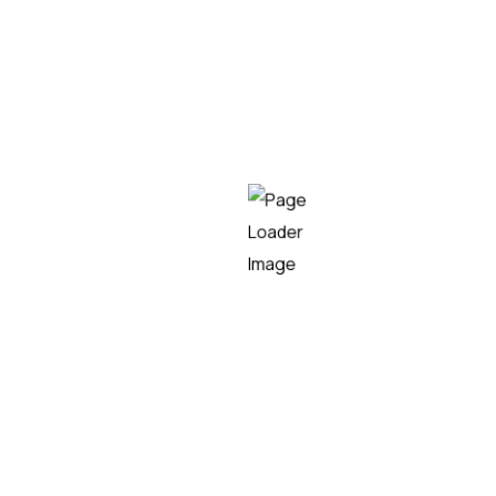
compatibilidad o no de la RPA y legacy systems (o
sistemas heredados). En este post queremos
analizar los problemas que puede suponer y qué
ventajas y peligros puede haber de cara a la
automatización de procesos y cómo se pueden
combinar RPA y legacy system.
LEER MÁS