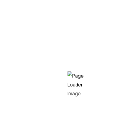
soluciones)
Teknei
LEER MÁS
Empresa líder en el sector tecnológico, especializada en
consultoría IT, desarrollo de software y soluciones
innovadoras,
capaz de transformar
los procesos
tecnológicos de las organizaciones, maximizando su
eficiencia y competitividad.