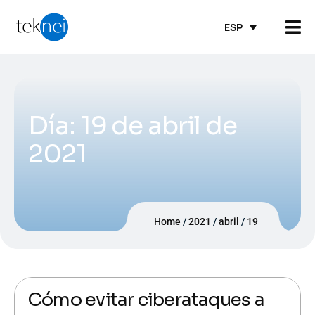
ESP
Día:
19 de abril de
2021
Home
2021
abril
19
19/04/2021
Irene Martín
Cómo evitar ciberataques a