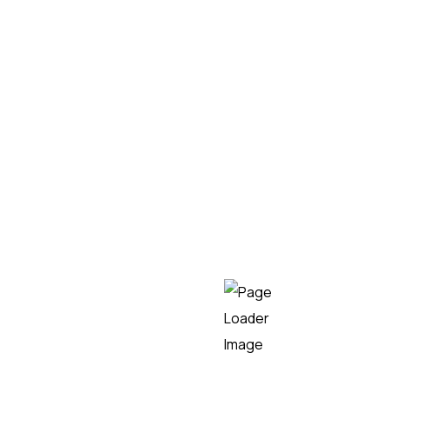
LEER MÁS
Empresa líder en el sector tecnológico,
especializada en consultoría IT, desarrollo de
software y soluciones innovadoras,
capaz de
transformar
los procesos tecnológicos de las
organizaciones, maximizando su eficiencia y
competitividad.