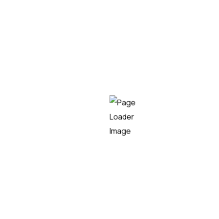
LEER MÁS
Empresa líder en el sector tecnológico, especializada en
consultoría IT, desarrollo de software y soluciones
innovadoras,
capaz de transformar
los procesos
tecnológicos de las organizaciones, maximizando su
eficiencia y competitividad.