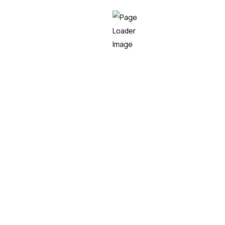
Empresa líder en el sector tecnológico,
especializada en consultoría IT, desarrollo de
software y soluciones innovadoras,
capaz de
transformar
los procesos tecnológicos de las
organizaciones, maximizando su eficiencia y
competitividad.