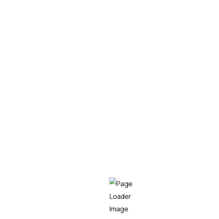
La digitalización juega un papel clave para poder
desarrollar el teletrabajo correctamente. Este
post explica la importancia de la tecnología en el
entorno de trabajo remoto.
LEER MÁS
Empresa líder en el sector tecnológico,