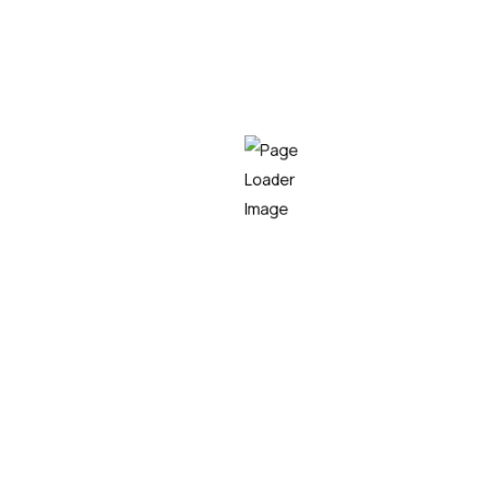
Ondata Congress & Expo
2024
Ciberseguridad
LEER MÁS
Empresa líder en el sector tecnológico,
especializada en consultoría IT, desarrollo de