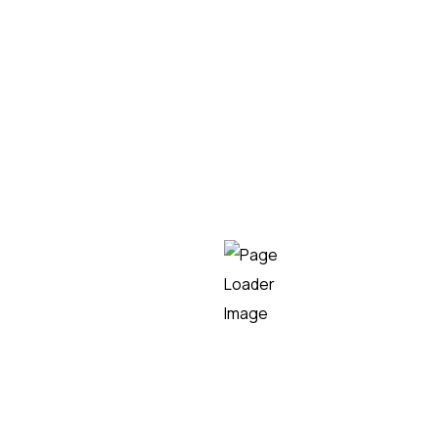
realidad del negocio de la empresa para ver cómo
funciona.
Revisar y corregir
. Si el proceso automatizado no
funciona 100% bien desde el inicio hay que revisar
qué errores aparecen y aplicar las correcciones
que sean necesarias.
Hacer un seguimiento continuo
. Cuando el
sistema se implementa en su totalidad y funciona
correctamente es necesario realizar un
seguimiento periódico continuo para verificar que
todo se desarrolla correctamente.
¿Qué ventajas aporta la
automatización de