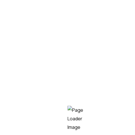
estratégicas de manera más ágil.
Beneficios
Al utilizar la plataforma de reclutamiento y selección
obtienes una serie de beneficios que mejoran tu
proceso de contratación:
Ahorro de tiempo:
Agiliza la ubicación del talento,
aplicando filtros y palabras claves, reduciendo el
tiempo necesario para encontrar al candidato ideal.
Mayor eficiencia:
Nuestra tecnología innovadora
filtra automáticamente los perfiles que no cumplen con
los requisitos clave, permitiéndote centrarte en los