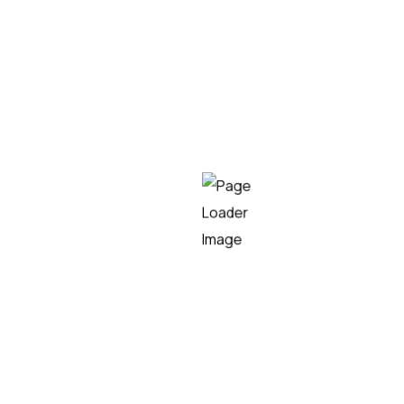
Son varias las ventajas que conlleva implantar este tipo
de sistemas en un museo, pero destacan las
siguientes:
Generación de un inventario, bajo un modelo
normalizado, que permite identificar rápidamente
de cada objeto unos determinados datos, como
pueden ser su autoría, su localización o su
propiedad.
Gestión documental de todas las imágenes, vídeos,
audios, informes o guías que el museo posee y que
enriquecen la calidad informativa.
Elaboración de bases de datos intuitivas que
agilizan la búsqueda, el tratamiento de la