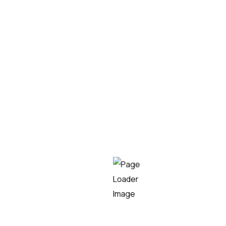
resolución de dudas, envío de información sobre
productos y servicios etc.
En Teknei hemos aplicado la tecnología RPA en
sectores como:
Turismo y viajes.
Las empresas que trabajan en el
sector de los viajes online necesitan obtener
información de varias fuentes y comprobar en
tiempo real precios y disponibilidad. Con la RPA
consiguen hacerlo en segundos y con un solo clic.
Banca
. Los bancos deben realizar multitud de
tareas en un entorno digital seguro. Con la
RPA
se
simplifican y se automatizan las tareas