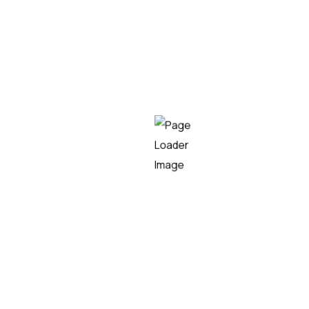
08/07/2026
Teknei impulsa el deporte como
patrocinador de la Burdin Hesiko
Mendi Lasterketa 2026
Teknei
LEER MÁS