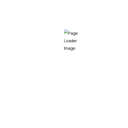
21/07/2026
Teknei y Vicomtech firman una
alianza estratégica para impulsar la
innovación en Inteligencia
Artificial y la transferencia
tecnológica
Nota de prensa
Teknei
LEER MÁS
08/07/2026
Teknei impulsa el deporte como
patrocinador de la Burdin Hesiko