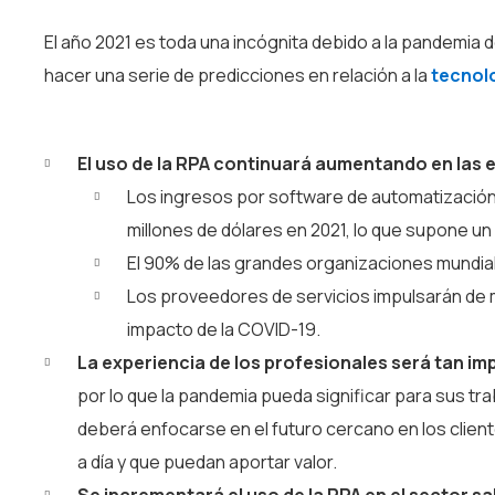
El año 2021 es toda una incógnita debido a la pandemia
hacer una serie de predicciones en relación a la
tecnol
El uso de la RPA continuará aumentando en las
Los ingresos por software de automatización 
millones de dólares en 2021, lo que supone u
El 90% de las grandes organizaciones mundia
Los proveedores de servicios impulsarán de m
impacto de la COVID-19.
La experiencia de los profesionales será tan im
por lo que la pandemia pueda significar para sus tr
deberá enfocarse en el futuro cercano en los client
a día y que puedan aportar valor.