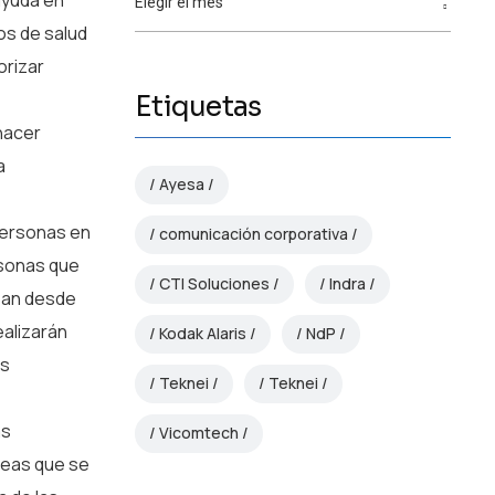
 ayuda en
os de salud
orizar
Etiquetas
hacer
a
Ayesa
 personas en
comunicación corporativa
rsonas que
CTI Soluciones
Indra
izan desde
ealizarán
Kodak Alaris
NdP
as
Teknei
Teknei
as
Vicomtech
areas que se