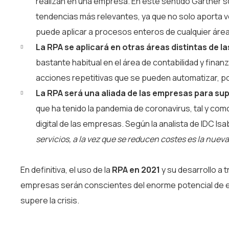
realizan en una empresa. En este sentido Gartner s
tendencias más relevantes, ya que no solo aporta v
puede aplicar a procesos enteros de cualquier área
La RPA se aplicará en otras áreas distintas de la
bastante habitual en el área de contabilidad y finan
acciones repetitivas que se pueden automatizar, p
La RPA será una aliada de las empresas para supe
que ha tenido la pandemia de coronavirus, tal y co
digital de las empresas. Según la analista de IDC Isa
servicios, a la vez que se reducen costes es la nuev
En definitiva, el uso de la
RPA en 2021
y su desarrollo a 
empresas serán conscientes del enorme potencial de es
supere la crisis.