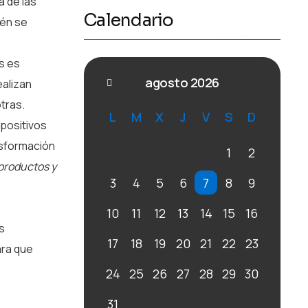
a de las
Calendario
ién se
s es
agosto 2026
ealizan
tras.
L
M
X
J
V
S
D
 positivos
nsformación
1
2
 productos y
3
4
5
6
7
8
9
10
11
12
13
14
15
16
s
17
18
19
20
21
22
23
ara que
24
25
26
27
28
29
30
31