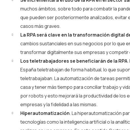
Se incrementará el uso de la RPA en el sector sa
muchos ámbitos, sobre todo para combatir la pandem
que pueden ser posteriormente analizados, evitar e
casos más graves.
La RPA será clave en la transformación digital 
cambios sustanciales en sus negocios por lo que en
transformar digitalmente sus empresas y competir
Los teletrabajadores se beneficiarán de la RPA
.
España teletrabajan de forma habitual, lo que supon
teletrabajaban. La automatización de tareas permiti
casa y tener más tiempo para conciliar trabajo y vida
por robots y esto mejorará la productividad de los 
empresas y la fidelidad a las mismas.
Hiperautomatización
. La hiperautomatización par
tecnologías como la inteligencia artificial o la anal