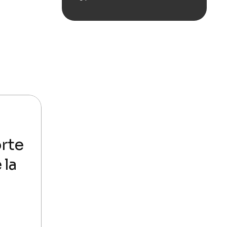
orte
 la