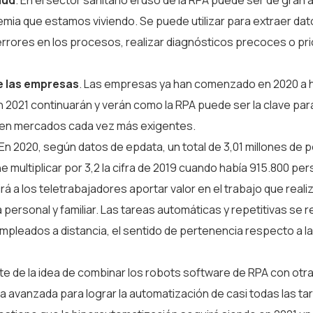
lud
. En el sector sanitario el uso de la RPA puede ser de gran
ia que estamos viviendo. Se puede utilizar para extraer dat
rrores en los procesos, realizar diagnósticos precoces o pri
de las empresas
. Las empresas ya han comenzado en 2020 a 
 2021 continuarán y verán como la RPA puede ser la clave par
 en mercados cada vez más exigentes.
 En 2020, según datos de epdata, un total de 3,01 millones de
e multiplicar por 3,2 la cifra de 2019 cuando había 915.800 pe
rá a los teletrabajadores aportar valor en el trabajo que real
 personal y familiar. Las tareas automáticas y repetitivas se r
empleados a distancia, el sentido de pertenencia respecto a l
te de la idea de combinar los robots software de RPA con otr
ítica avanzada para lograr la automatización de casi todas las t