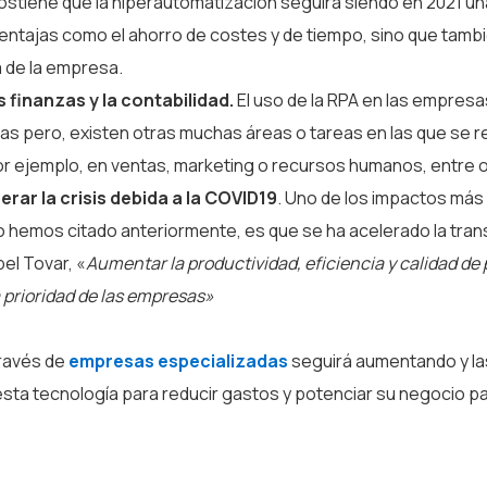
ostiene que la hiperautomatización seguirá siendo en 2021 un
entajas como el ahorro de costes y de tiempo, sino que tamb
 de la empresa.
s finanzas y la contabilidad.
El uso de la RPA en las empresa
zas pero, existen otras muchas áreas o tareas en las que se r
or ejemplo, en ventas, marketing o recursos humanos, entre o
rar la crisis debida a la COVID19
. Uno de los impactos más
mo hemos citado anteriormente, es que se ha acelerado la tra
bel Tovar, «
Aumentar la productividad, eficiencia y calidad de
a prioridad de las empresas»
través de
empresas especializadas
seguirá aumentando y la
ta tecnología para reducir gastos y potenciar su negocio p