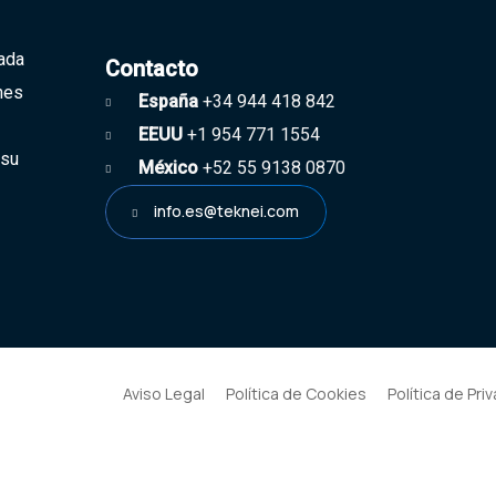
zada
Contacto
ones
España
+34 944 418 842
EEUU
+1 954 771 1554
 su
México
+52 55 9138 0870
info.es@teknei.com
Aviso Legal
Política de Cookies
Política de Pri