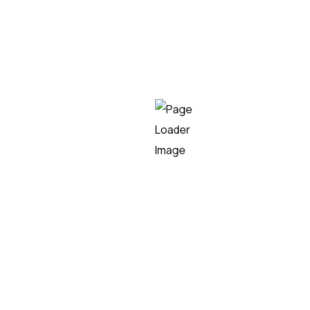
Esta herramienta cuenta con un agregador financiero
que permite descargar los movimientos bancarios de
cualquier entidad y unificarlos en una única plataforma.
Así, los movimientos bancarios son accesibles y claros.
Además pueden exportarse al ERP para crear
automáticamente los asientos.
MiniBots
Los bots o soluciones de robotización automatizan
acciones complejas, tediosas y repetitivas del entorno
digital. Se aplica a diversos sectores, entre los que está
el financiero. De esta manera, permite ejecutar tareas
como la descarga automatizada de la información