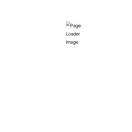
Posts recientes
21/07/2026
Teknei y Vicomtech firman una
alianza estratégica para impulsar la
innovación en Inteligencia
Artificial y la transferencia
tecnológica