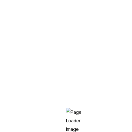
información de calidad y totalmente actualizada.
–
Trazabilidad
. La tecnología RPA extrae datos de todo
el proceso de contabilidad por lo que si se produce un
problema será fácil de detectar y de solucionar.
¿Qué procesos contables
se pueden automatizar?
Existen multitud de procesos contables que se pueden
automatizar, veamos algunos ejemplos: