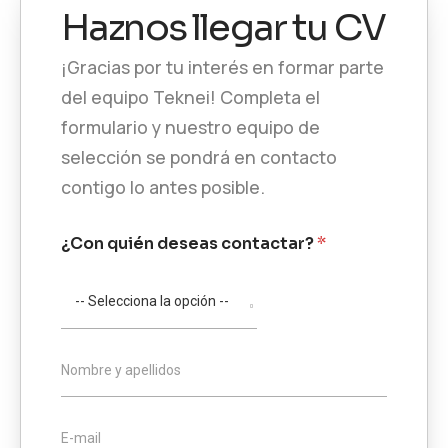
Haznos llegar tu CV
¡Gracias por tu interés en formar parte
del equipo Teknei! Completa el
formulario y nuestro equipo de
selección se pondrá en contacto
contigo lo antes posible.
¿Con quién deseas contactar?
*
N
Nombre y apellidos
o
m
b
C
E-mail
r