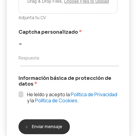
Drag & Drop Files,
Choose Files to Upload
u
b
i
Adjunta tu CV
r
Captcha personalizado
*
=
Respuesta
Información básica de protección de
datos
*
He leído y acepto la
Política de Privacidad
y la
Política de Cookies
.
Enviar mensaje