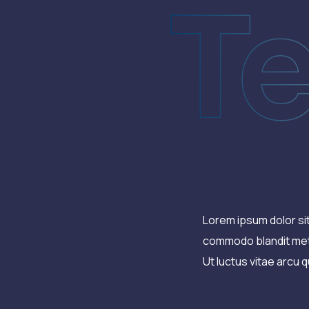
T
Lorem ipsum dolor sit
commodo blandit metu
Ut luctus vitae arcu q