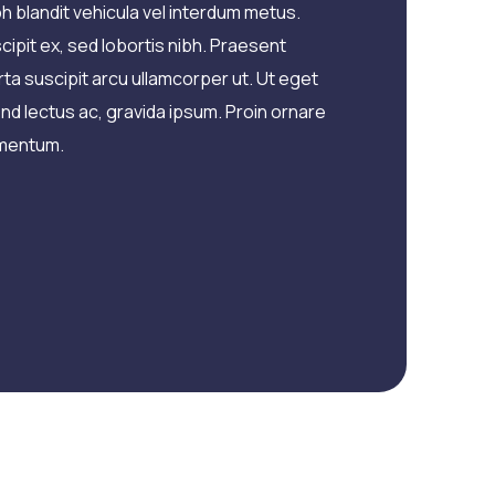
h blandit vehicula vel interdum metus.
pit ex, sed lobortis nibh. Praesent
porta suscipit arcu ullamcorper ut. Ut eget
end lectus ac, gravida ipsum. Proin ornare
dimentum.