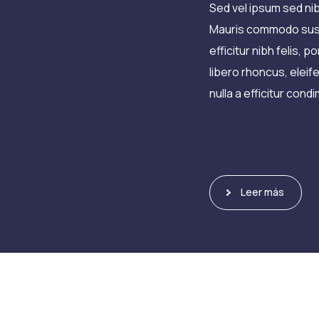
Sed vel ipsum sed nib
Mauris commodo susci
efficitur nibh felis, 
libero rhoncus, eleif
nulla a efficitur con
Leer más