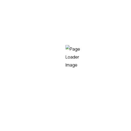
Cuenta con experiencia en ingeniería y arquitectura de
datos en compañías como NTT Data, Ayesa, Bluetab
(IBM) y sector financiero, con máster en Big Data e
Inteligencia Empresarial y especialización en Data
Science e IA.
Empresa líder en el sector tecnológico, especializada en
consultoría IT, desarrollo de software y soluciones
innovadoras,
capaz de transformar
los procesos
tecnológicos de las organizaciones, maximizando su
eficiencia y competitividad.